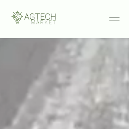
打
开
菜
单